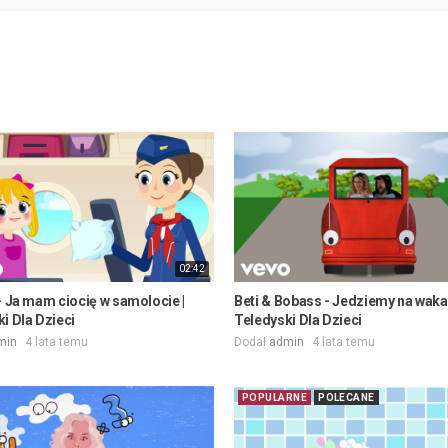
02:42
- Ja mam ciocię w samolocie |
Beti & Bobass - Jedziemy na wakac
i Dla Dzieci
Teledyski Dla Dzieci
min
4 lata temu
Dodał
admin
4 lata temu
POPULARNE
POLECANE