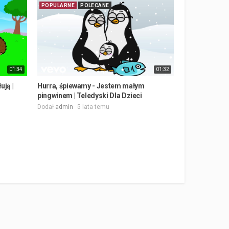
POPULARNE
POLECANE
01:34
01:32
ują |
Hurra, śpiewamy - Jestem małym
pingwinem | Teledyski Dla Dzieci
Dodał
admin
5 lata temu