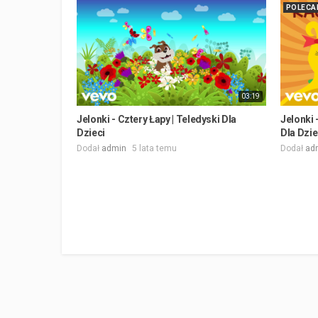
POLECA
03:19
Jelonki - Cztery Łapy | Teledyski Dla
Jelonki 
Dzieci
Dla Dzie
Dodał
admin
5 lata temu
Dodał
ad