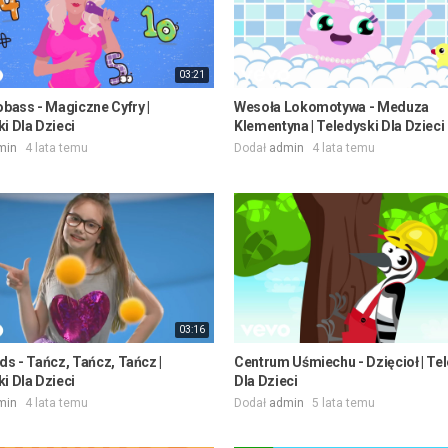
03:21
obass - Magiczne Cyfry |
Wesoła Lokomotywa - Meduza
i Dla Dzieci
Klementyna | Teledyski Dla Dzieci
min
4 lata temu
Dodał
admin
4 lata temu
03:16
ds - Tańcz, Tańcz, Tańcz |
Centrum Uśmiechu - Dzięcioł | Te
i Dla Dzieci
Dla Dzieci
min
4 lata temu
Dodał
admin
5 lata temu