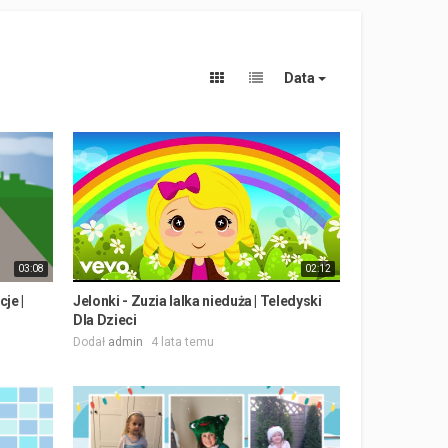
Data
03:08
02:12
je |
Jelonki - Zuzia lalka nieduża | Teledyski
Dla Dzieci
Dodał
admin
4 lata temu