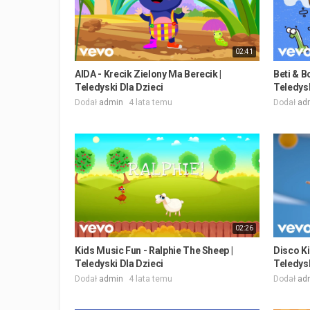
02:41
AIDA - Krecik Zielony Ma Berecik |
Beti & B
Teledyski Dla Dzieci
Teledysk
Dodał
admin
4 lata temu
Dodał
ad
02:26
Kids Music Fun - Ralphie The Sheep |
Disco Ki
Teledyski Dla Dzieci
Teledysk
Dodał
admin
4 lata temu
Dodał
ad