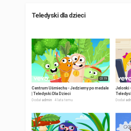
Teledyski dla dzieci
03:19
Centrum Uśmiechu - Jedziemy po medale
Jelonki 
| Teledyski Dla Dzieci
Teledysk
Dodał
admin
4 lata temu
Dodał
ad