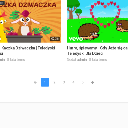
NE
02:36
- Kaczka Dziwaczka | Teledyski
Hurra, śpiewamy - Gdy Jeże się cał
ci
Teledyski Dla Dzieci
min
5 lata temu
Dodał
admin
5 lata temu
1
2
3
4
5