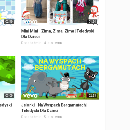
02:59
01:24
Mini Mini - Zima, Zima, Zima | Teledyski
Dla Dzieci
Dodał
admin
4 lata temu
03:09
02:23
ledyski
Jelonki - Na Wyspach Bergamutach |
Teledyski Dla Dzieci
Dodał
admin
5 lata temu